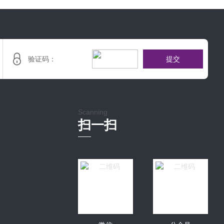
提
交
Scanning
扫一扫